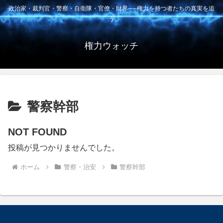
政治家・裁判官・警察・自衛隊・官僚・財界──権力を持つ者たちの真実を追
う
権力ウォッチ
警察幹部
NOT FOUND
投稿が見つかりませんでした。
ホーム
警察・治安
警察幹部